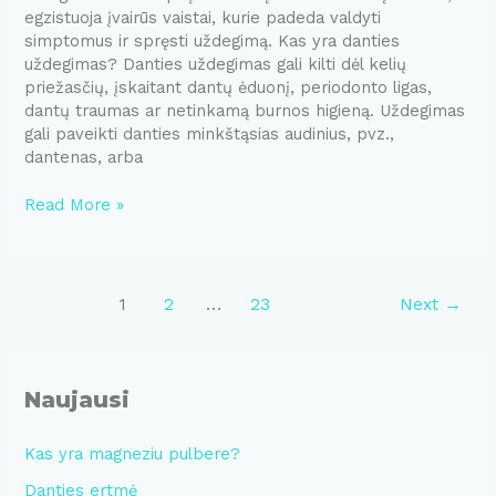
egzistuoja įvairūs vaistai, kurie padeda valdyti
simptomus ir spręsti uždegimą. Kas yra danties
uždegimas? Danties uždegimas gali kilti dėl kelių
priežasčių, įskaitant dantų ėduonį, periodonto ligas,
dantų traumas ar netinkamą burnos higieną. Uždegimas
gali paveikti danties minkštąsias audinius, pvz.,
dantenas, arba
Danties
Read More »
uždegimas
vaistai
Post
1
2
…
23
Next
→
pagination
Naujausi
Kas yra magneziu pulbere?
Danties ertmė