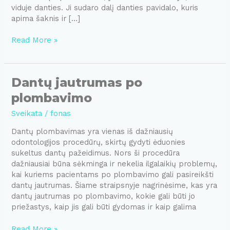
viduje danties. Ji sudaro dalį danties pavidalo, kuris
apima šaknis ir […]
Danties
Read More »
ertmė
Dantų jautrumas po
plombavimo
Sveikata
/
fonas
Dantų plombavimas yra vienas iš dažniausių
odontologijos procedūrų, skirtų gydyti ėduonies
sukeltus dantų pažeidimus. Nors ši procedūra
dažniausiai būna sėkminga ir nekelia ilgalaikių problemų,
kai kuriems pacientams po plombavimo gali pasireikšti
dantų jautrumas. Šiame straipsnyje nagrinėsime, kas yra
dantų jautrumas po plombavimo, kokie gali būti jo
priežastys, kaip jis gali būti gydomas ir kaip galima
Dantų
Read More »