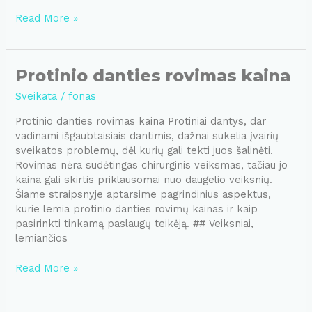
Žalgirio
Read More »
klinika
danties
rovimas
Protinio danties rovimas kaina
Sveikata
/
fonas
Protinio danties rovimas kaina Protiniai dantys, dar
vadinami išgaubtaisiais dantimis, dažnai sukelia įvairių
sveikatos problemų, dėl kurių gali tekti juos šalinėti.
Rovimas nėra sudėtingas chirurginis veiksmas, tačiau jo
kaina gali skirtis priklausomai nuo daugelio veiksnių.
Šiame straipsnyje aptarsime pagrindinius aspektus,
kurie lemia protinio danties rovimų kainas ir kaip
pasirinkti tinkamą paslaugų teikėją. ## Veiksniai,
lemiančios
Protinio
Read More »
danties
rovimas
kaina