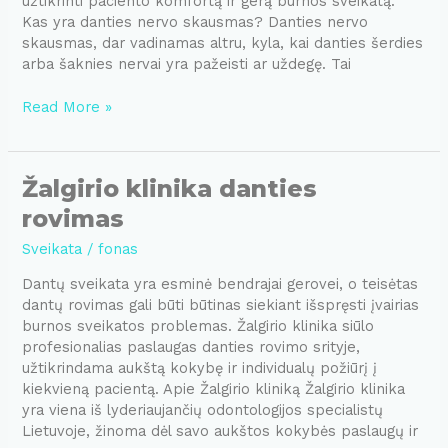
užtikrinti paciento komfortą ir gerą burnos sveikatą.
Kas yra danties nervo skausmas? Danties nervo
skausmas, dar vadinamas altru, kyla, kai danties šerdies
arba šaknies nervai yra pažeisti ar uždegę. Tai
Danties
Read More »
nervo
skausmo
malšinimas
Žalgirio klinika danties
rovimas
Sveikata
/
fonas
Dantų sveikata yra esminė bendrajai gerovei, o teisėtas
dantų rovimas gali būti būtinas siekiant išspręsti įvairias
burnos sveikatos problemas. Žalgirio klinika siūlo
profesionalias paslaugas danties rovimo srityje,
užtikrindama aukštą kokybę ir individualų požiūrį į
kiekvieną pacientą. Apie Žalgirio kliniką Žalgirio klinika
yra viena iš lyderiaujančių odontologijos specialistų
Lietuvoje, žinoma dėl savo aukštos kokybės paslaugų ir