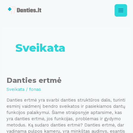
Pereiti
prie
Main
turinio
Men
Sveikata
Danties ertmė
Sveikata
/
fonas
Danties ertmė yra svarbi danties struktūros dalis, turinti
esminį vaidmenį bendro sveikatos ir pasiekiamos dantų
funkcijos palaikymui. Šiame straipsnyje aptarsime, kas
yra danties ertmė, jos funkcijas, problemas ir gydymo
metodus. Ką sudaro danties ertmė? Danties ertmė, dar
vadinama pulpos kameru, yra minkštas audinys, esantis