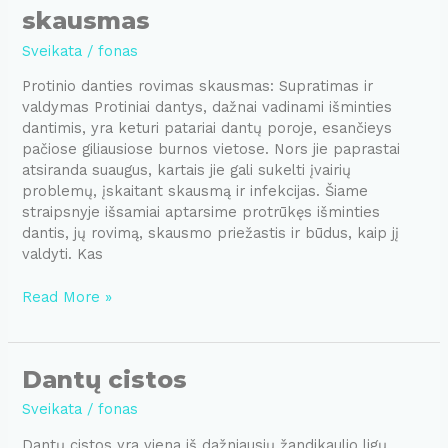
skausmas
Sveikata
/
fonas
Protinio danties rovimas skausmas: Supratimas ir
valdymas Protiniai dantys, dažnai vadinami išminties
dantimis, yra keturi patariai dantų poroje, esančieys
pačiose giliausiose burnos vietose. Nors jie paprastai
atsiranda suaugus, kartais jie gali sukelti įvairių
problemų, įskaitant skausmą ir infekcijas. Šiame
straipsnyje išsamiai aptarsime protrūkęs išminties
dantis, jų rovimą, skausmo priežastis ir būdus, kaip jį
valdyti. Kas
Protinio
Read More »
danties
rovimas
skausmas
Dantų cistos
Sveikata
/
fonas
Dantų cistos yra viena iš dažniausių žandikaulio ligų,