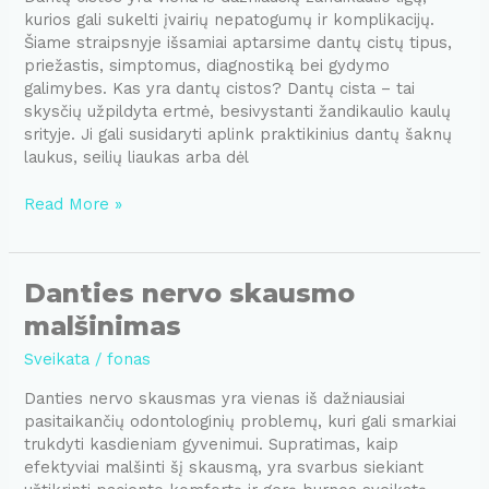
kurios gali sukelti įvairių nepatogumų ir komplikacijų.
Šiame straipsnyje išsamiai aptarsime dantų cistų tipus,
priežastis, simptomus, diagnostiką bei gydymo
galimybes. Kas yra dantų cistos? Dantų cista – tai
skysčių užpildyta ertmė, besivystanti žandikaulio kaulų
srityje. Ji gali susidaryti aplink praktikinius dantų šaknų
laukus, seilių liaukas arba dėl
Dantų
Read More »
cistos
Danties nervo skausmo
malšinimas
Sveikata
/
fonas
Danties nervo skausmas yra vienas iš dažniausiai
pasitaikančių odontologinių problemų, kuri gali smarkiai
trukdyti kasdieniam gyvenimui. Supratimas, kaip
efektyviai malšinti šį skausmą, yra svarbus siekiant