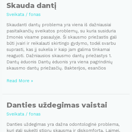
Skauda dantį
Sveikata
/
fonas
Skaudanti dantų problema yra viena iš dažniausiai
pasitaikančių sveikatos problemų, su kuria susiduria
žmonės visame pasaulyje. Ši skausmo priežastis gali
būti įvairi ir reikalauti skirtingo gydymo, todėl svarbu
suprasti, kas jį sukelia ir kaip jam galima tinkamai
reaguoti. Dažniausios skausmo dantų priežastys 1.
Dantų ėduonis Dantų ėduonis yra viena pagrindinių
skausmo dantų priežasčių. Bakterijos, esančios
Skauda
Read More »
dantį
Danties uždegimas vaistai
Sveikata
/
fonas
Danties uždegimas yra dažna odontologinė problema,
kuri gali sukelti stiprų skausmą ir diskomfortą. Laimei,