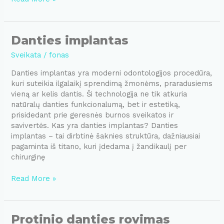
jautrumas
po
plombavimo
Danties implantas
Sveikata
/
fonas
Danties implantas yra moderni odontologijos procedūra,
kuri suteikia ilgalaikį sprendimą žmonėms, praradusiems
vieną ar kelis dantis. Ši technologija ne tik atkuria
natūralų danties funkcionalumą, bet ir estetiką,
prisidedant prie geresnės burnos sveikatos ir
savivertės. Kas yra danties implantas? Danties
implantas – tai dirbtinė šaknies struktūra, dažniausiai
pagaminta iš titano, kuri įdedama į žandikaulį per
chirurginę
Danties
Read More »
implantas
Protinio danties rovimas