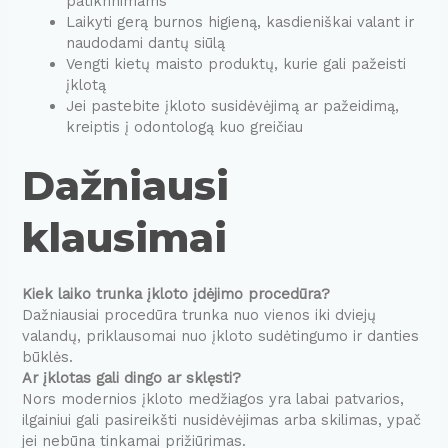
patikrinimams
Laikyti gerą burnos higieną, kasdieniškai valant ir
naudodami dantų siūlą
Vengti kietų maisto produktų, kurie gali pažeisti
įklotą
Jei pastebite įkloto susidėvėjimą ar pažeidimą,
kreiptis į odontologą kuo greičiau
Dažniausi
klausimai
Kiek laiko trunka įkloto įdėjimo procedūra?
Dažniausiai procedūra trunka nuo vienos iki dviejų
valandų, priklausomai nuo įkloto sudėtingumo ir danties
būklės.
Ar įklotas gali dingo ar sklęsti?
Nors modernios įkloto medžiagos yra labai patvarios,
ilgainiui gali pasireikšti nusidėvėjimas arba skilimas, ypač
jei nebūna tinkamai prižiūrimas.