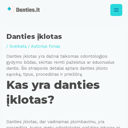
Pereiti
prie
Main
turinio
Men
Danties įklotas
/
Sveikata
/ Autorius
fonas
Danties įklotas yra dažnai taikomas odontologijos
gydymo būdas, skirtas remti pažeistus ar ėduonusius
dantis. Šis straipsnis detaliai aptars danties įkloto
sąvoką, tipus, procedūras ir priežiūrą.
Kas yra danties
įklotas?
Danties įklotas, dar vadinamas plombavimu, yra
procedūra, kurios metu odontologas pašalina ėduonę ar