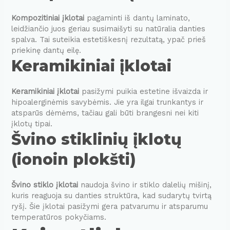
Kompozitiniai įklotai
pagaminti iš dantų laminato,
leidžiančio juos geriau susimaišyti su natūralia danties
spalva. Tai suteikia estetiškesnį rezultatą, ypač prieš
priekinę dantų eilę.
Keramikiniai įklotai
Keramikiniai įklotai
pasižymi puikia estetine išvaizda ir
hipoalerginėmis savybėmis. Jie yra ilgai trunkantys ir
atsparūs dėmėms, tačiau gali būti brangesni nei kiti
įklotų tipai.
Švino stiklinių įklotų
(ionoin plokšti)
Švino stiklo įklotai
naudoja švino ir stiklo dalelių mišinį,
kuris reaguoja su danties struktūra, kad sudarytų tvirtą
ryšį. Šie įklotai pasižymi gera patvarumu ir atsparumu
temperatūros pokyčiams.