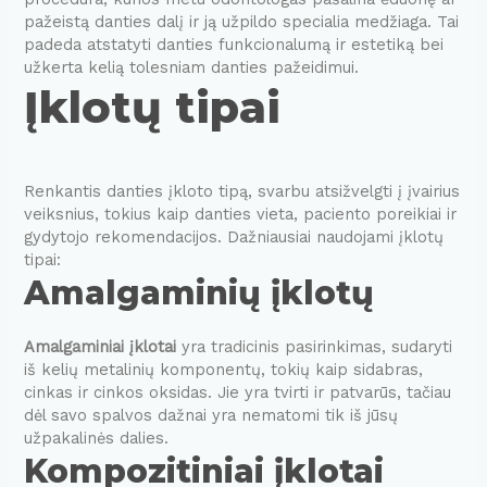
pažeistą danties dalį ir ją užpildo specialia medžiaga. Tai
padeda atstatyti danties funkcionalumą ir estetiką bei
užkerta kelią tolesniam danties pažeidimui.
Įklotų tipai
Renkantis danties įkloto tipą, svarbu atsižvelgti į įvairius
veiksnius, tokius kaip danties vieta, paciento poreikiai ir
gydytojo rekomendacijos. Dažniausiai naudojami įklotų
tipai:
Amalgaminių įklotų
Amalgaminiai įklotai
yra tradicinis pasirinkimas, sudaryti
iš kelių metalinių komponentų, tokių kaip sidabras,
cinkas ir cinkos oksidas. Jie yra tvirti ir patvarūs, tačiau
dėl savo spalvos dažnai yra nematomi tik iš jūsų
užpakalinės dalies.
Kompozitiniai įklotai