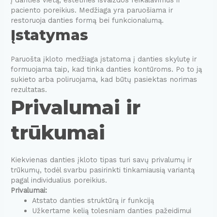
į danties vietą, estetinės išvaizdos reikalavimus ir
paciento poreikius. Medžiaga yra paruošiama ir
restoruoja danties formą bei funkcionalumą.
Įstatymas
Paruošta įkloto medžiaga įstatoma į danties skylutę ir
formuojama taip, kad tinka danties kontūroms. Po to ją
sukieto arba poliruojama, kad būtų pasiektas norimas
rezultatas.
Privalumai ir
trūkumai
Kiekvienas danties įkloto tipas turi savų privalumų ir
trūkumų, todėl svarbu pasirinkti tinkamiausią variantą
pagal individualius poreikius.
Privalumai:
Atstato danties struktūrą ir funkciją
Užkertame kelią tolesniam danties pažeidimui