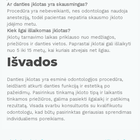
Ar danties įklotas yra skausmingas?
Procedūra yra nebeveikianti, nes odontologas naudoja
anesteziją, todėl pacientas nepatiria skausmo įkloto
įdėjimo metu.
Kiek ilgai išlaikomas įklotas?
Įklotų tarnavimo laikas priklauso nuo medžiagos,
priežiūros ir danties vietos. Paprastai įklotai gali išlaikyti
nuo 5 iki 15 metų, kai kuriais atvejais net ilgiau.
Išvados
Danties įklotas yra esminė odontologijos procedūra,
leidžianti atkurti danties funkciją ir estetiką po
pažeidimų. Pasirinkus tinkamą įkloto tipą ir laikantis
tinkamos priežiūros, galima pasiekti ilgalaikį ir patikimą
rezultatą. Visada svarbu konsultuotis su kvalifikuotu
odontologu, kad būtų pasirinktas geriausias sprendimas
individualiems poreikiams.
Post