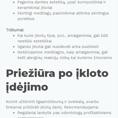
Pagerina danties estetiką, ypač kompozitiniai ir
keramikiniai įklotai
Skirtingi medžiagų pasirinkimai atitinka skirtingus
poreikius
Trūkumai:
Kai kurie įklotų tipai, pvz., amalgaminiai, gali būti
neetiški estetiškai
Ilgainiui įklotai gali nusidėvėti arba susižeisti
Nekilnojamos medžiagos, kaip amalgaminiai, gali
kelti alerginių reakcijų riziką kai kuriems žmonėms
Priežiūra po įkloto
įdėjimo
Norint užtikrinti ilgaamžiškumą ir sveikatą, svarbu
tinkamai prižiūrėti įklotą dantį. Rekomenduojama:
Reguliariai lankytis pas odontologą profilaktiniams