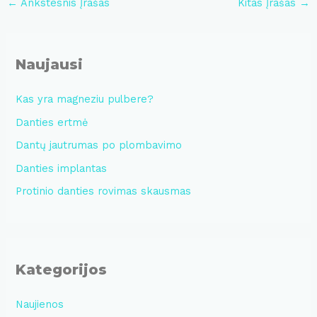
←
Ankstesnis Įrašas
Kitas Įrašas
→
navigation
Naujausi
Kas yra magneziu pulbere?
Danties ertmė
Dantų jautrumas po plombavimo
Danties implantas
Protinio danties rovimas skausmas
Kategorijos
Naujienos