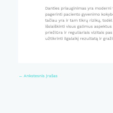
Danties priauginimas yra moderni t
pagerinti paciento gyvenimo kokyb
tačiau yra ir tam tikrų rizikų, todėl
išsiaiškinti visus galimus aspektu
priežiūra ir reguliariais vizitais p
užtikrinti ilgalaikį rezultatą ir gra
Post
←
Ankstesnis Įrašas
navigation