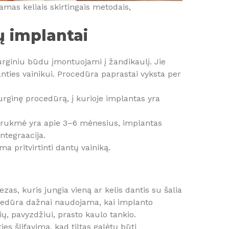
amas keliais skirtingais metodais,
ų implantai
irurginiu būdu įmontuojami į žandikaulį. Jie
ties vainikui. Procedūra paprastai vyksta per
urginę procedūrą, į kurioje implantas yra
 trukmė yra apie 3–6 mėnesius, implantas
tegraacija.
ma pritvirtinti dantų vainiką.
ezas, kuris jungia vieną ar kelis dantis su šalia
ocedūra dažnai naudojama, kai implanto
čių, pavyzdžiui, prasto kaulo tankio.
s šlifavimą, kad tiltas galėtų būti