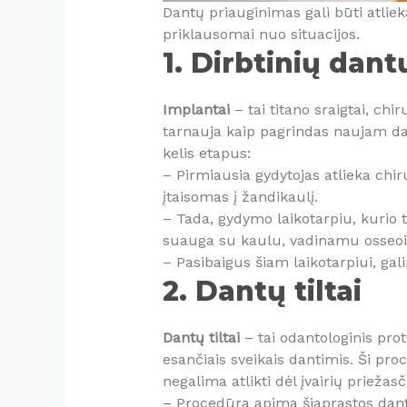
Dantų priauginimas gali būti atliek
priklausomai nuo situacijos.
1. Dirbtinių dant
Implantai
– tai titano sraigtai, ch
tarnauja kaip pagrindas naujam dan
kelis etapus:
– Pirmiausia gydytojas atlieka chir
įtaisomas į žandikaulį.
– Tada, gydymo laikotarpiu, kurio
suauga su kaulu, vadinamu osseoin
– Pasibaigus šiam laikotarpiui, gali
2. Dantų tiltai
Dantų tiltai
– tai odantologinis prot
esančiais sveikais dantimis. Ši pr
negalima atlikti dėl įvairių priežas
– Procedūra apima šiaprastos dantie