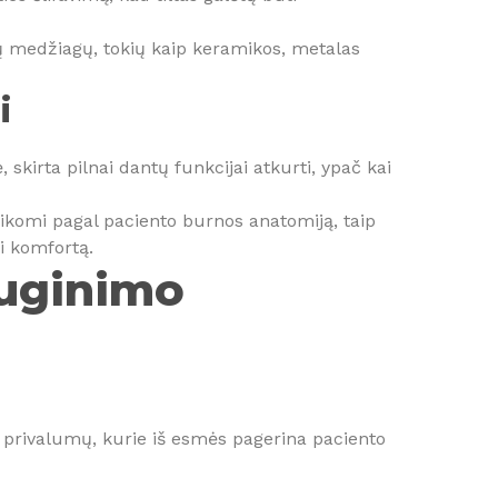
irių medžiagų, tokių kaip keramikos, metalas
i
 skirta pilnai dantų funkcijai atkurti, ypač kai
taikomi pagal paciento burnos anatomiją, taip
i komfortą.
auginimo
 privalumų, kurie iš esmės pagerina paciento