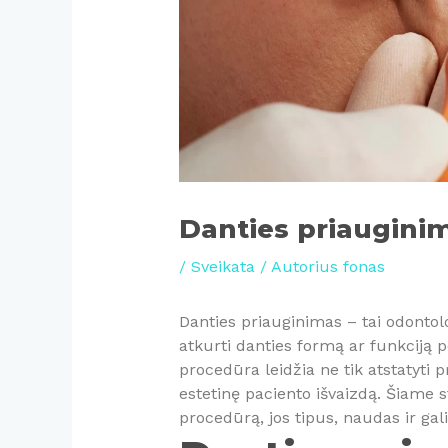
Danties priaugini
/
Sveikata
/ Autorius
fonas
Danties priauginimas – tai odonto
atkurti danties formą ar funkciją 
procedūra leidžia ne tik atstatyti p
estetinę paciento išvaizdą. Šiame 
procedūrą, jos tipus, naudas ir ga