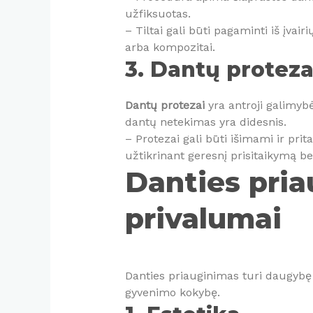
užfiksuotas.
– Tiltai gali būti pagaminti iš įva
arba kompozitai.
3. Dantų proteza
Dantų protezai
yra antroji galimybė,
dantų netekimas yra didesnis.
– Protezai gali būti išimami ir pri
užtikrinant geresnį prisitaikymą be
Danties pri
privalumai
Danties priauginimas turi daugybę
gyvenimo kokybę.