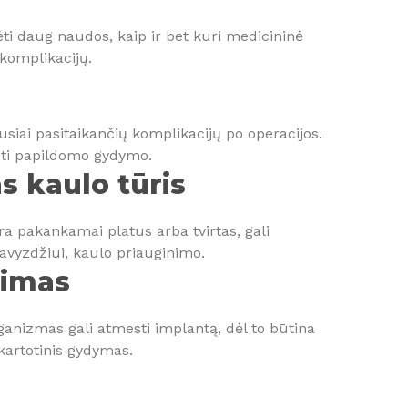
ėti daug naudos, kaip ir bet kuri medicininė
 komplikacijų.
ausiai pasitaikančių komplikacijų po operacijos.
auti papildomo gydymo.
 kaulo tūris
ra pakankamai platus arba tvirtas, gali
avyzdžiui, kaulo priauginimo.
timas
organizmas gali atmesti implantą, dėl to būtina
kartotinis gydymas.