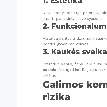
1. Estetika
Nauji dantys atstatyti po priauginim
jaustis pasitikintys savo šypsena.
2. Funkcionalum
Atstatyti dantys leidžia normaliai v
bendra gyvenimo kokybė.
3. Kaukės sveika
Praradus dantis, žandikaulio kaulas
padeda išsaugoti kaulinę struktūrą
nykimui.
Galimos komp
rizika