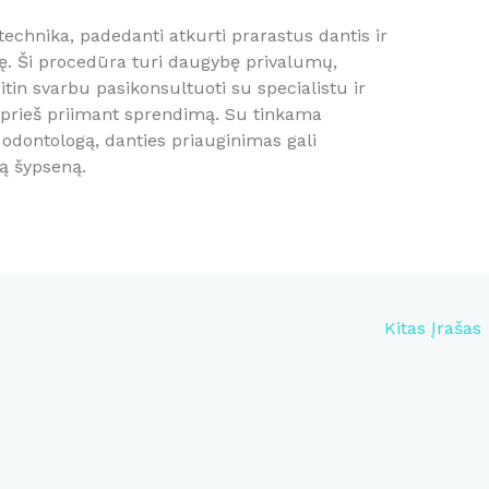
echnika, padedanti atkurti prarastus dantis ir
ę. Ši procedūra turi daugybę privalumų,
 itin svarbu pasikonsultuoti su specialistu ir
s prieš priimant sprendimą. Su tinkama
as odontologą, danties priauginimas gali
žią šypseną.
Kitas Įrašas