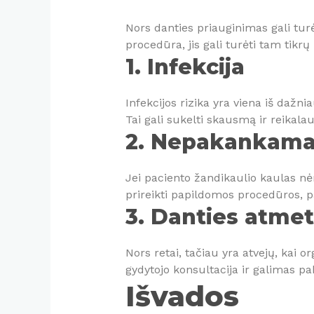
Nors danties priauginimas gali tur
procedūra, jis gali turėti tam tikrų
1. Infekcija
Infekcijos rizika yra viena iš dažni
Tai gali sukelti skausmą ir reikal
2. Nepakankamas
Jei paciento žandikaulio kaulas nė
prireikti papildomos procedūros, p
3. Danties atme
Nors retai, tačiau yra atvejų, kai 
gydytojo konsultacija ir galimas pa
Išvados