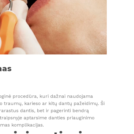
mas
loginė procedūra, kuri dažnai naudojama
po traumų, karieso ar kitų dantų pažeidimų. Ši
rarastus dantis, bet ir pagerinti bendrą
straipsnyje aptarsime danties priauginimo
limas komplikacijas.