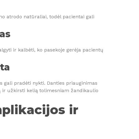
o atrodo natūraliai, todėl pacientai gali
as
algyti ir kalbėti, ko pasekoje gerėja pacientų
ta
 gali pradėti nykti. Danties priauginimas
 ir užkirsti kelią tolimesniam žandikaulio
likacijos ir