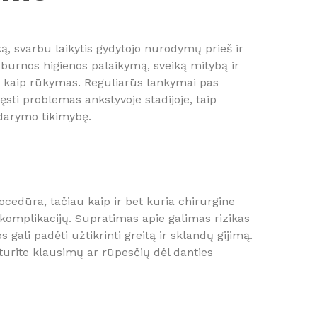
ą, svarbu laikytis gydytojo nurodymų prieš ir
burnos higienos palaikymą, sveiką mitybą ir
 kaip rūkymas. Reguliarūs lankymai pas
sti problemas ankstyvoje stadijoje, taip
darymo tikimybę.
cedūra, tačiau kaip ir bet kuria chirurgine
rų komplikacijų. Supratimas apie galimas rizikas
gali padėti užtikrinti greitą ir sklandų gijimą.
 turite klausimų ar rūpesčių dėl danties