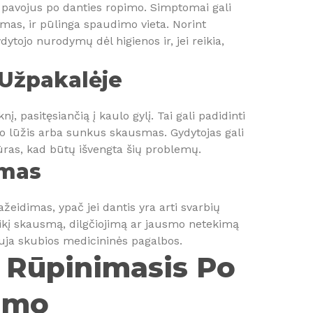
s pavojus po danties ropimo. Simptomai gali
mas, ir pūlinga spaudimo vieta. Norint
ydytojo nurodymų dėl higienos ir, jei reikia,
 Užpakalėje
nį, pasitęsiančią į kaulo gylį. Tai gali padidinti
ulo lūžis arba sunkus skausmas. Gydytojas gali
as, kad būtų išvengta šių problemų.
imas
pažeidimas, ypač jei dantis yra arti svarbių
laikį skausmą, dilgčiojimą ar jausmo netekimą
lauja skubios medicininės pagalbos.
r Rūpinimasis Po
imo