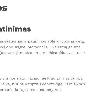
os
atinimas
ia skausmas ir patinimas aplink ropomą vietą.
s į chirurginę intervenciją. Skausmą galima
jas, vartojant skausmą malšinančius vaistus ir
s yra normalu. Tačiau, jei kraujavimas tampa
 laiką, būtina kreiptis į odontologą. Tam tikrais
priemonių kraujavimo sustabdymui.