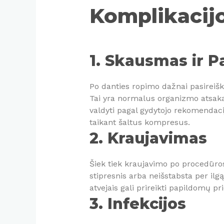
Komplikacij
1. Skausmas ir P
Po danties ropimo dažnai pasireišk
Tai yra normalus organizmo atsaka
valdyti pagal gydytojo rekomendaci
taikant šaltus kompresus.
2. Kraujavimas
Šiek tiek kraujavimo po procedūro
stipresnis arba neišstabsta per ilgą
atvejais gali prireikti papildomų 
3. Infekcijos