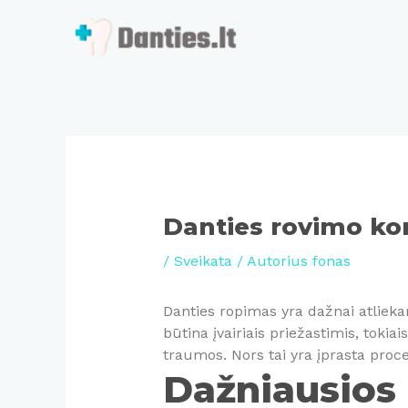
Pereiti
prie
turinio
Danties rovimo ko
/
Sveikata
/ Autorius
fonas
Danties ropimas yra dažnai atlieka
būtina įvairiais priežastimis, tokia
traumos. Nors tai yra įprasta proced
Dažniausios