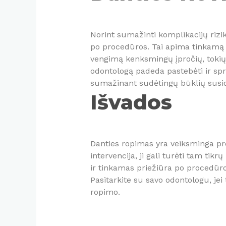
Norint sumažinti komplikacijų rizik
po procedūros. Tai apima tinkamą 
vengimą kenksmingų įpročių, tokių
odontologą padeda pastebėti ir sprę
sumažinant sudėtingų būklių susi
Išvados
Danties ropimas yra veiksminga pro
intervencija, ji gali turėti tam tik
ir tinkamas priežiūra po procedūros 
Pasitarkite su savo odontologu, jei
ropimo.