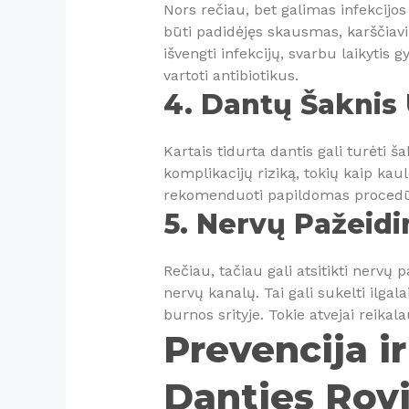
Nors rečiau, bet galimas infekcijo
būti padidėjęs skausmas, karščiavi
išvengti infekcijų, svarbu laikytis g
vartoti antibiotikus.
4. Dantų Šaknis
Kartais tidurta dantis gali turėti šak
komplikacijų riziką, tokių kaip ka
rekomenduoti papildomas procedūr
5. Nervų Pažeid
Rečiau, tačiau gali atsitikti nervų 
nervų kanalų. Tai gali sukelti ilga
burnos srityje. Tokie atvejai reika
Prevencija i
Danties Rov