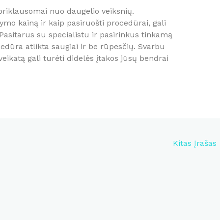
 priklausomai nuo daugelio veiksnių.
dymo kainą ir kaip pasiruošti procedūrai, gali
asitarus su specialistu ir pasirinkus tinkamą
rocedūra atlikta saugiai ir be rūpesčių. Svarbu
sveikatą gali turėti didelės įtakos jūsų bendrai
Kitas Įrašas