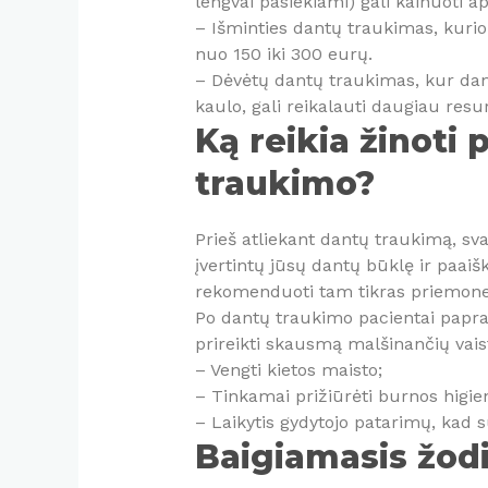
lengvai pasiekiami) gali kainuoti a
– Išminties dantų traukimas, kurio 
nuo 150 iki 300 eurų.
– Dėvėtų dantų traukimas, kur danti
kaulo, gali reikalauti daugiau resur
Ką reikia žinoti 
traukimo?
Prieš atliekant dantų traukimą, sva
įvertintų jūsų dantų būklę ir paaiš
rekomenduoti tam tikras priemone
Po dantų traukimo pacientai paprast
prireikti skausmą malšinančių vai
– Vengti kietos maisto;
– Tinkamai prižiūrėti burnos higie
– Laikytis gydytojo patarimų, kad 
Baigiamasis žod