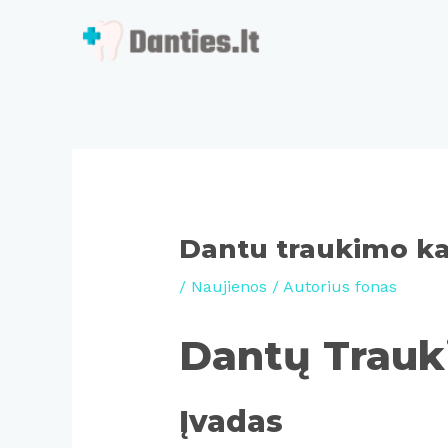
Pereiti
prie
turinio
Dantu traukimo ka
/
Naujienos
/ Autorius
fonas
Dantų Trauk
Įvadas