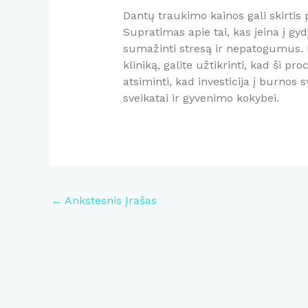
Dantų traukimo kainos gali skirtis
Supratimas apie tai, kas įeina į gy
sumažinti stresą ir nepatogumus. P
kliniką, galite užtikrinti, kad ši p
atsiminti, kad investicija į burnos 
sveikatai ir gyvenimo kokybei.
Post
←
Ankstesnis Įrašas
navigation