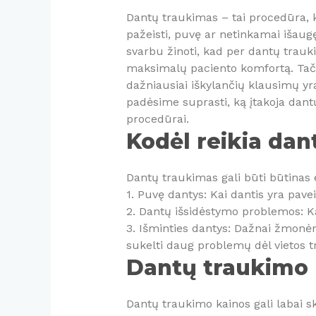
Dantų traukimas – tai procedūra, k
pažeisti, puvę ar netinkamai išaugę
svarbu žinoti, kad per dantų trauki
maksimalų paciento komfortą. Tačia
dažniausiai iškylančių klausimų yr
padėsime suprasti, ką įtakoja dantų
procedūrai.
Kodėl reikia dan
Dantų traukimas gali būti būtinas 
1. Puvę dantys: Kai dantis yra pave
2. Dantų išsidėstymo problemos: Kai
3. Išminties dantys: Dažnai žmonėms
sukelti daug problemų dėl vietos 
Dantų traukimo k
Dantų traukimo kainos gali labai sk