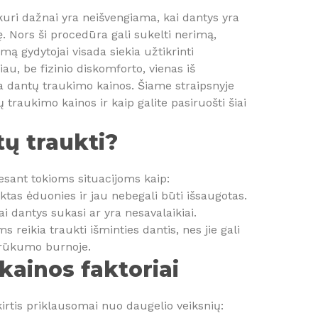
uri dažnai yra neišvengiama, kai dantys yra
. Nors ši procedūra gali sukelti nerimą,
mą gydytojai visada siekia užtikrinti
u, be fizinio diskomforto, vienas iš
a dantų traukimo kainos. Šiame straipsnyje
 traukimo kainos ir kaip galite pasiruošti šiai
tų traukti?
esant tokioms situacijoms kaip:
iktas ėduonies ir jau nebegali būti išsaugotas.
 dantys sukasi ar yra nesavalaikiai.
 reikia traukti išminties dantis, nes jie gali
trūkumo burnoje.
ainos faktoriai
irtis priklausomai nuo daugelio veiksnių: