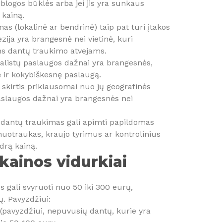
 blogos būklės arba jei jis yra sunkaus
 kainą.
mas (lokalinė ar bendrinė) taip pat turi įtakos
ija yra brangesnė nei vietinė, kuri
s dantų traukimo atvejams.
cialistų paslaugos dažnai yra brangesnės,
nę ir kokybiškesnę paslaugą.
li skirtis priklausomai nuo jų geografinės
slaugos dažnai yra brangesnės nei
 dantų traukimas gali apimti papildomas
uotraukas, kraujo tyrimus ar kontrolinius
drą kainą.
kainos vidurkiai
 gali svyruoti nuo 50 iki 300 eurų,
ų. Pavyzdžiui:
(pavyzdžiui, nepuvusių dantų, kurie yra