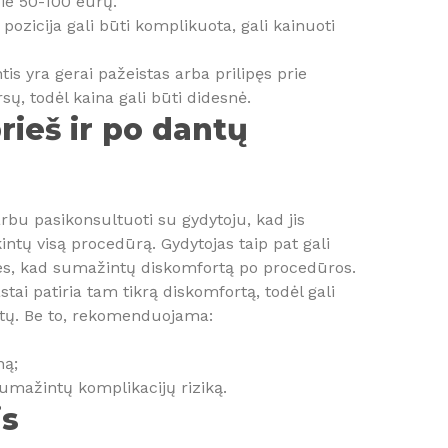
pie 50-100 eurų.
pozicija gali būti komplikuota, gali kainuoti
s yra gerai pažeistas arba prilipęs prie
sų, todėl kaina gali būti didesnė.
prieš ir po dantų
rbu pasikonsultuoti su gydytoju, kad jis
kintų visą procedūrą. Gydytojas taip pat gali
s, kad sumažintų diskomfortą po procedūros.
ai patiria tam tikrą diskomfortą, todėl gali
stų. Be to, rekomenduojama:
ną;
sumažintų komplikacijų riziką.
is