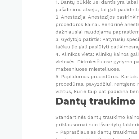
1. Dantų būklė: Jei dantis yra labai
pašalinimo atveju, tai gali padidinti
2. Anestezija: Anestezijos pasirinki
procedūros kainai. Bendrinė anestez
dažniausiai naudojama paprastiem
3. Gydytojo patirtis: Patyrusių spe
tačiau jie gali pasiūlyti patikimes
4. Klinikos vieta: Klinikų kainos ga
vietovės. Didmiesčiuose gydymo pa
mažesniuose miesteliuose.
5. Papildomos procedūros: Kartais
procedūras, pavyzdžiui, rentgeno n
vizitus, kurie taip pat padidina ben
Dantų traukimo 
Standartinės dantų traukimo kainos
priklausomai nuo išvardytų faktori
– Paprasčiausias dantų traukimas 