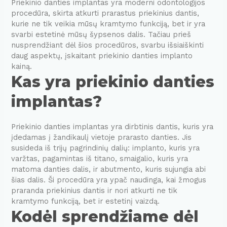
Priekinio danties implantas yra moderni odontologijos
procedūra, skirta atkurti prarastus priekinius dantis,
kurie ne tik veikia mūsų kramtymo funkciją, bet ir yra
svarbi estetinė mūsų šypsenos dalis. Tačiau prieš
nusprendžiant dėl šios procedūros, svarbu išsiaiškinti
daug aspektų, įskaitant priekinio danties implanto
kainą.
Kas yra priekinio danties
implantas?
Priekinio danties implantas yra dirbtinis dantis, kuris yra
įdedamas į žandikaulį vietoje prarasto danties. Jis
susideda iš trijų pagrindinių dalių: implanto, kuris yra
varžtas, pagamintas iš titano, smaigalio, kuris yra
matoma danties dalis, ir abutmento, kuris sujungia abi
šias dalis. Ši procedūra yra ypač naudinga, kai žmogus
praranda priekinius dantis ir nori atkurti ne tik
kramtymo funkciją, bet ir estetinį vaizdą.
Kodėl sprendžiame dėl