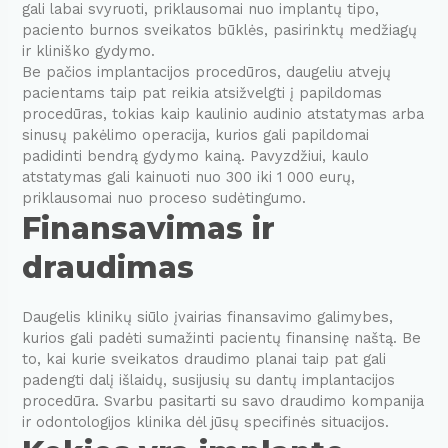
gali labai svyruoti, priklausomai nuo implantų tipo,
paciento burnos sveikatos būklės, pasirinktų medžiagų
ir kliniško gydymo.
Be pačios implantacijos procedūros, daugeliu atvejų
pacientams taip pat reikia atsižvelgti į papildomas
procedūras, tokias kaip kaulinio audinio atstatymas arba
sinusų pakėlimo operacija, kurios gali papildomai
padidinti bendrą gydymo kainą. Pavyzdžiui, kaulo
atstatymas gali kainuoti nuo 300 iki 1 000 eurų,
priklausomai nuo proceso sudėtingumo.
Finansavimas ir
draudimas
Daugelis klinikų siūlo įvairias finansavimo galimybes,
kurios gali padėti sumažinti pacientų finansinę naštą. Be
to, kai kurie sveikatos draudimo planai taip pat gali
padengti dalį išlaidų, susijusių su dantų implantacijos
procedūra. Svarbu pasitarti su savo draudimo kompanija
ir odontologijos klinika dėl jūsų specifinės situacijos.