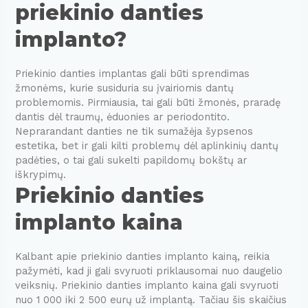
priekinio danties
implanto?
Priekinio danties implantas gali būti sprendimas
žmonėms, kurie susiduria su įvairiomis dantų
problemomis. Pirmiausia, tai gali būti žmonės, praradę
dantis dėl traumų, ėduonies ar periodontito.
Neprarandant danties ne tik sumažėja šypsenos
estetika, bet ir gali kilti problemų dėl aplinkinių dantų
padėties, o tai gali sukelti papildomų bokštų ar
iškrypimų.
Priekinio danties
implanto kaina
Kalbant apie priekinio danties implanto kainą, reikia
pažymėti, kad ji gali svyruoti priklausomai nuo daugelio
veiksnių. Priekinio danties implanto kaina gali svyruoti
nuo 1 000 iki 2 500 eurų už implantą. Tačiau šis skaičius