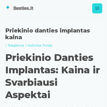
Pereiti
prie
Main
turinio
Men
Priekinio danties implantas
kaina
/
Naujienos
/ Autorius
fonas
Priekinio Danties
Implantas: Kaina ir
Svarbiausi
Aspektai