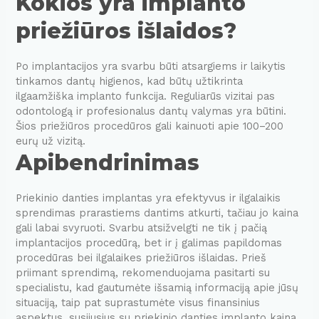
Kokios yra implanto
priežiūros išlaidos?
Po implantacijos yra svarbu būti atsargiems ir laikytis
tinkamos dantų higienos, kad būtų užtikrinta
ilgaamžiška implanto funkcija. Reguliarūs vizitai pas
odontologą ir profesionalus dantų valymas yra būtini.
Šios priežiūros procedūros gali kainuoti apie 100–200
eurų už vizitą.
Apibendrinimas
Priekinio danties implantas yra efektyvus ir ilgalaikis
sprendimas prarastiems dantims atkurti, tačiau jo kaina
gali labai svyruoti. Svarbu atsižvelgti ne tik į pačią
implantacijos procedūrą, bet ir į galimas papildomas
procedūras bei ilgalaikes priežiūros išlaidas. Prieš
priimant sprendimą, rekomenduojama pasitarti su
specialistu, kad gautumėte išsamią informaciją apie jūsų
situaciją, taip pat suprastumėte visus finansinius
aspektus, susijusius su priekinio danties implanto kaina.