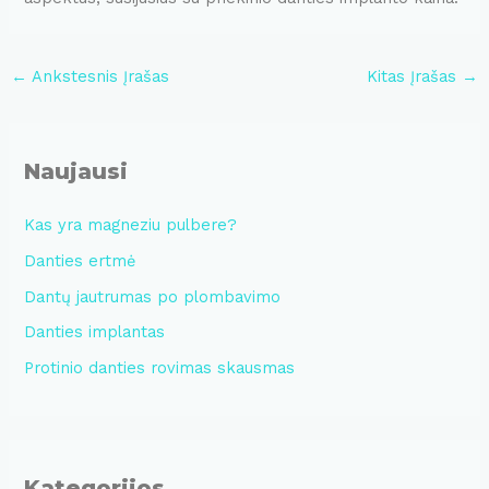
Post
←
Ankstesnis Įrašas
Kitas Įrašas
→
navigation
Naujausi
Kas yra magneziu pulbere?
Danties ertmė
Dantų jautrumas po plombavimo
Danties implantas
Protinio danties rovimas skausmas
Kategorijos